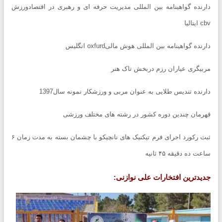
نده گواهینامه بین المللی مدیریت حرفه ای و رهبری در اقتصادورزش
یا
ده گواهینامه بین المللی هوش مالیoxfurd انگلیس
یگری عیاران رزم دربخش تاک هنر
نده تندیس طلایی به عنوان مربی و ورزشکار نمونه سال1397
مان چندین دوره کشور در رشته های مختلف ورزشی
ثبت رکورد اجرای فرم تیکنیک های نانچیکو با چشمان بسته به مدت زمان ۶
 ده دقیقه ۴۵ ثانیه
دترین افتخارات علی نوازنی: