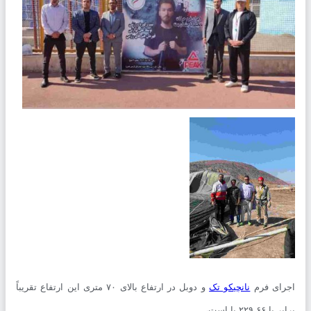
ای فرم
نانچیکو تک
و دوبل در ارتفاع بالای ۷۰ متری این ارتفاع تقریباً
۲۲۹.۶۶ پا است،