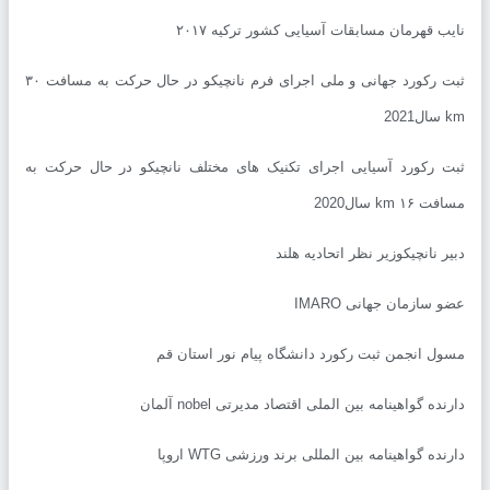
ب قهرمان مسابقات آسیایی کشور ترکیه ۲۰۱۷
ثبت رکورد جهانی و ملی اجرای فرم نانچیکو در حال حرکت به مسافت ۳۰
2
 رکورد آسیایی اجرای تکنیک های مختلف نانچیکو در حال حرکت به
۱ km سال2020
ر نانچیکوزیر نظر اتحادیه هلند
سازمان جهانی IMARO
ل انجمن ثبت رکورد دانشگاه پیام نور استان قم
ده گواهینامه بین الملی اقتصاد مدیرتی nobel آلمان
ده گواهینامه بین المللی برند ورزشی WTG اروپا