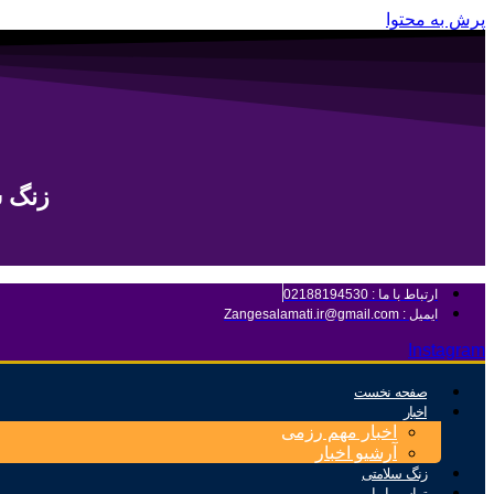
پرش به محتوا
زنگ س
ارتباط با ما : 02188194530
ایمیل : Zangesalamati.ir@gmail.com
Instagram
صفحه نخست
اخبار
اخبار مهم رزمی
آرشیو اخبار
زنگ سلامتی
تماس با ما